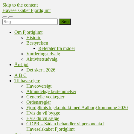
Skip to the content
Haveselskabet Fjordglimt
Toggle
Toggle
Søg
mobile
search
efter:
menu
field
Om Fjordglimt
Historie
Bestyrelsen
Referater fra møder
Vurderingsudvalg
Aktivitetsudvalg
Årshjul
Det sker i 2026
A B C
Til have-ejere
Haveoversigt
Almindelige bestemmelser
Generelle vedtægter
Ordensregler
Fjordglimts lejekontrakt med Aalborg kommune 2020
Hvis du vil bygge
Hvis du vil sælge
GDPR – Sådan behandler vi persondata i
Haveselskabet Fjordglimt