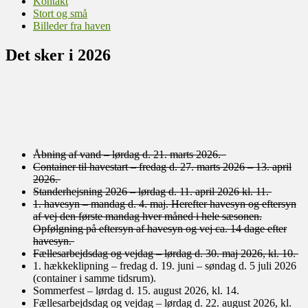
Kontakt
Stort og små
Billeder fra haven
Det sker i 2026
Åbning af vand – lørdag d. 21. marts 2026.
Container til havestart – fredag d. 27. marts 2026 – 13. april
2026.
Standerhejsning 2026 – lørdag d. 11. april 2026 kl. 11.
1. havesyn – mandag d. 4. maj. Herefter havesyn og eftersyn
af vej den første mandag hver måned i hele sæsonen.
Opfølgning på eftersyn af havesyn og vej ca. 14 dage efter
havesyn.
Fællesarbejdsdag og vejdag – lørdag d. 30. maj 2026, kl. 10.
1. hækkeklipning – fredag d. 19. juni – søndag d. 5 juli 2026
(container i samme tidsrum).
Sommerfest – lørdag d. 15. august 2026, kl. 14.
Fællesarbejdsdag og vejdag – lørdag d. 22. august 2026, kl.