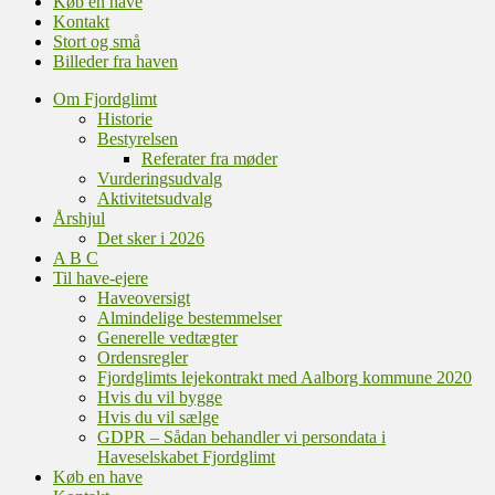
Køb en have
Kontakt
Stort og små
Billeder fra haven
Om Fjordglimt
Historie
Bestyrelsen
Referater fra møder
Vurderingsudvalg
Aktivitetsudvalg
Årshjul
Det sker i 2026
A B C
Til have-ejere
Haveoversigt
Almindelige bestemmelser
Generelle vedtægter
Ordensregler
Fjordglimts lejekontrakt med Aalborg kommune 2020
Hvis du vil bygge
Hvis du vil sælge
GDPR – Sådan behandler vi persondata i
Haveselskabet Fjordglimt
Køb en have