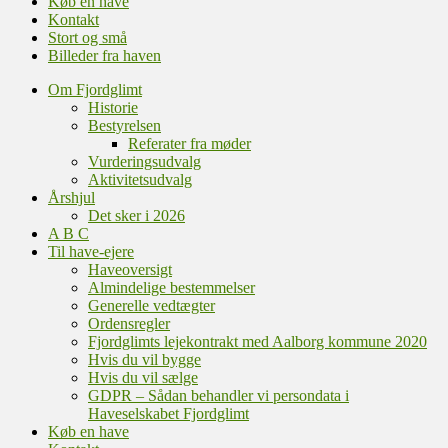
Køb en have
Kontakt
Stort og små
Billeder fra haven
Om Fjordglimt
Historie
Bestyrelsen
Referater fra møder
Vurderingsudvalg
Aktivitetsudvalg
Årshjul
Det sker i 2026
A B C
Til have-ejere
Haveoversigt
Almindelige bestemmelser
Generelle vedtægter
Ordensregler
Fjordglimts lejekontrakt med Aalborg kommune 2020
Hvis du vil bygge
Hvis du vil sælge
GDPR – Sådan behandler vi persondata i
Haveselskabet Fjordglimt
Køb en have