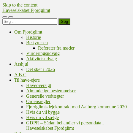
Skip to the content
Haveselskabet Fjordglimt
Toggle
Toggle
Søg
mobile
search
efter:
menu
field
Om Fjordglimt
Historie
Bestyrelsen
Referater fra møder
Vurderingsudvalg
Aktivitetsudvalg
Årshjul
Det sker i 2026
A B C
Til have-ejere
Haveoversigt
Almindelige bestemmelser
Generelle vedtægter
Ordensregler
Fjordglimts lejekontrakt med Aalborg kommune 2020
Hvis du vil bygge
Hvis du vil sælge
GDPR – Sådan behandler vi persondata i
Haveselskabet Fjordglimt