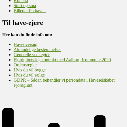
Kontakt
Stort og små
Billeder fra haven
Til have-ejere
Her kan du finde info om:
Haveoversigt
Almindelige bestemmelser
Generelle vedtægter
Fjordglimts lejekontrakt med Aalborg Kommune 2020
Ordensregler
Hvis du vil bygge
Hvis du vil sælge
GDPR – Sådan behandler vi persondata i Haveselskabet
Fjordglimt