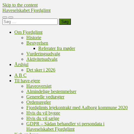
Skip to the content
Haveselskabet Fjordglimt
Toggle
Toggle
Søg
mobile
search
efter:
menu
field
Om Fjordglimt
Historie
Bestyrelsen
Referater fra møder
Vurderingsudvalg
Aktivitetsudvalg
Årshjul
Det sker i 2026
A B C
Til have-ejere
Haveoversigt
Almindelige bestemmelser
Generelle vedtægter
Ordensregler
Fjordglimts lejekontrakt med Aalborg kommune 2020
Hvis du vil bygge
Hvis du vil sælge
GDPR – Sådan behandler vi persondata i
Haveselskabet Fjordglimt