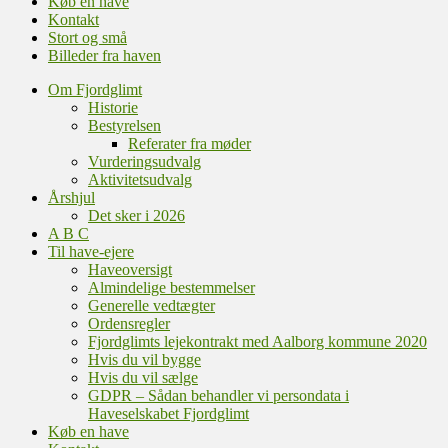
Køb en have
Kontakt
Stort og små
Billeder fra haven
Om Fjordglimt
Historie
Bestyrelsen
Referater fra møder
Vurderingsudvalg
Aktivitetsudvalg
Årshjul
Det sker i 2026
A B C
Til have-ejere
Haveoversigt
Almindelige bestemmelser
Generelle vedtægter
Ordensregler
Fjordglimts lejekontrakt med Aalborg kommune 2020
Hvis du vil bygge
Hvis du vil sælge
GDPR – Sådan behandler vi persondata i
Haveselskabet Fjordglimt
Køb en have