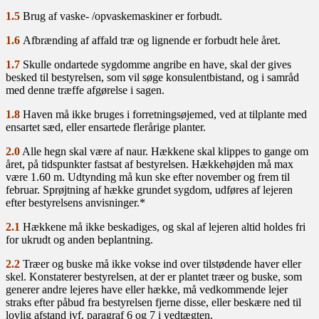
1.5
Brug af vaske- /opvaskemaskiner er forbudt.
1.6
Afbrænding af affald træ og lignende er forbudt hele året.
1.7
Skulle ondartede sygdomme angribe en have, skal der gives
besked til bestyrelsen, som vil søge konsulentbistand, og i samråd
med denne træffe afgørelse i sagen.
1.8
Haven må ikke bruges i forretningsøjemed, ved at tilplante med
ensartet sæd, eller ensartede flerårige planter.
2.0
Alle hegn skal være af naur. Hækkene skal klippes to gange om
året, på tidspunkter fastsat af bestyrelsen. Hækkehøjden må max
være 1.60 m. Udtynding må kun ske efter november og frem til
februar. Sprøjtning af hække grundet sygdom, udføres af lejeren
efter bestyrelsens anvisninger.*
2.1
Hækkene må ikke beskadiges, og skal af lejeren altid holdes fri
for ukrudt og anden beplantning.
2.2
Træer og buske må ikke vokse ind over tilstødende haver eller
skel. Konstaterer bestyrelsen, at der er plantet træer og buske, som
generer andre lejeres have eller hække, må vedkommende lejer
straks efter påbud fra bestyrelsen fjerne disse, eller beskære ned til
lovlig afstand jvf. paragraf 6 og 7 i vedtægten.