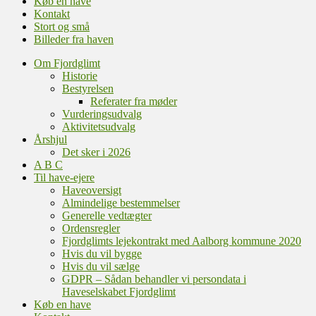
Køb en have
Kontakt
Stort og små
Billeder fra haven
Om Fjordglimt
Historie
Bestyrelsen
Referater fra møder
Vurderingsudvalg
Aktivitetsudvalg
Årshjul
Det sker i 2026
A B C
Til have-ejere
Haveoversigt
Almindelige bestemmelser
Generelle vedtægter
Ordensregler
Fjordglimts lejekontrakt med Aalborg kommune 2020
Hvis du vil bygge
Hvis du vil sælge
GDPR – Sådan behandler vi persondata i
Haveselskabet Fjordglimt
Køb en have