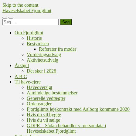
Skip to the content
Haveselskabet Fjordglimt
Toggle
Toggle
Søg
mobile
search
efter:
menu
field
Om Fjordglimt
Historie
Bestyrelsen
Referater fra møder
Vurderingsudvalg
Aktivitetsudvalg
Årshjul
Det sker i 2026
A B C
Til have-ejere
Haveoversigt
Almindelige bestemmelser
Generelle vedtægter
Ordensregler
Fjordglimts lejekontrakt med Aalborg kommune 2020
Hvis du vil bygge
Hvis du vil sælge
GDPR – Sådan behandler vi persondata i
Haveselskabet Fjordglimt