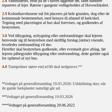
2.8
Vandtilførsel, brud på de i haven liggende rør, samt standere
repareres af lejer. Rørene i gangene vedligeholdes af Haveselskabet.
2.9
Kolonihavehusene må frit placeres på hele grunden, dog efter de
kommunale bestemmelser, med hensyn til afstand til hæk/skel.
Tegning med placeringen af hus skal forevises, og godkendes af
bestyrelsen.
3.0
Ved tilbygning, nybygning eller omforandringer skal lejeren
henvende sig til bestyrelsen med skriftlig forslag (skitse) visende,
hvorledes omforandring vil ske.
Herefter skal bestyrelsen godkende, eller eventuelt give afslag, før
lejeren påbegynder tilbygning eller omforandring, dette gælder også
for opførsel af nyt hus.
4.0
Trampoliner større end ø100 skal nedgraves.**
*
Vedtaget på generalforsamling 19.03.2026: Udskiftning sker, når
de gamle hækplanter naturligt går ud.
**
Vedtaget på generalforsamling 19.03.2026
***Vedtaget på generalforsamling 29.06.2022