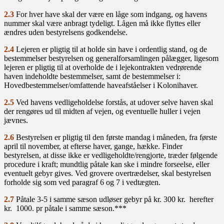
2.3
For hver have skal der være en låge som indgang, og havens
nummer skal være anbragt tydeligt. Lågen må ikke flyttes eller
ændres uden bestyrelsens godkendelse.
2.4
Lejeren er pligtig til at holde sin have i ordentlig stand, og de
bestemmelser bestyrelsen og generalforsamlingen pålægger, ligesom
lejeren er pligtig til at overholde de i lejekontrakten vedrørende
haven indeholdte bestemmelser, samt de bestemmelser i:
Hovedbestemmelser/omfattende haveafståelser i Kolonihaver.
2.5
Ved havens vedligeholdelse forstås, at udover selve haven skal
der rengøres ud til midten af vejen, og eventuelle huller i vejen
jævnes.
2.6
Bestyrelsen er pligtig til den første mandag i måneden, fra første
april til november, at efterse haver, gange, hække. Finder
bestyrelsen, at disse ikke er vedligeholdte/rengjorte, træder følgende
procedure i kraft; mundtlig påtale kan ske i mindre forseelse, eller
eventuelt gebyr gives. Ved grovere overtrædelser, skal bestyrelsen
forholde sig som ved paragraf 6 og 7 i vedtægten.
2.7
Påtale 3-5 i samme sæson udløser gebyr på kr. 300 kr. herefter
kr. 1000. pr påtale i samme sæson.***