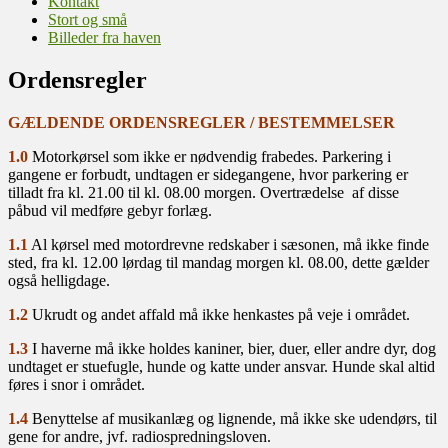
Kontakt
Stort og små
Billeder fra haven
Ordensregler
GÆLDENDE ORDENSREGLER / BESTEMMELSER
1.0
Motorkørsel som ikke er nødvendig frabedes. Parkering i
gangene er forbudt, undtagen er sidegangene, hvor parkering er
tilladt fra kl. 21.00 til kl. 08.00 morgen. Overtrædelse af disse
påbud vil medføre gebyr forlæg.
1.1
Al kørsel med motordrevne redskaber i sæsonen, må ikke finde
sted, fra kl. 12.00 lørdag til mandag morgen kl. 08.00, dette gælder
også helligdage.
1.2
Ukrudt og andet affald må ikke henkastes på veje i området.
1.3
I haverne må ikke holdes kaniner, bier, duer, eller andre dyr, dog
undtaget er stuefugle, hunde og katte under ansvar. Hunde skal altid
føres i snor i området.
1.4
Benyttelse af musikanlæg og lignende, må ikke ske udendørs, til
gene for andre, jvf. radiospredningsloven.