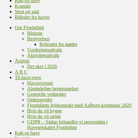
Køb en have
Kontakt
Stort og små
Billeder fra haven
Om Fjordglimt
Historie
Bestyrelsen
Referater fra møder
Vurderingsudvalg
Aktivitetsudvalg
Årshjul
Det sker i 2026
A B C
Til have-ejere
Haveoversigt
Almindelige bestemmelser
Generelle vedtægter
Ordensregler
Fjordglimts lejekontrakt med Aalborg kommune 2020
Hvis du vil bygge
Hvis du vil sælge
GDPR – Sådan behandler vi persondata i
Haveselskabet Fjordglimt
Køb en have