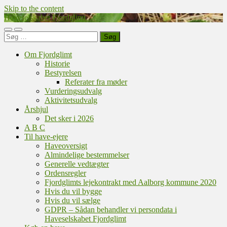
Skip to the content
Haveselskabet Fjordglimt
Toggle
Toggle
Søg
mobile
search
efter:
menu
field
Om Fjordglimt
Historie
Bestyrelsen
Referater fra møder
Vurderingsudvalg
Aktivitetsudvalg
Årshjul
Det sker i 2026
A B C
Til have-ejere
Haveoversigt
Almindelige bestemmelser
Generelle vedtægter
Ordensregler
Fjordglimts lejekontrakt med Aalborg kommune 2020
Hvis du vil bygge
Hvis du vil sælge
GDPR – Sådan behandler vi persondata i
Haveselskabet Fjordglimt